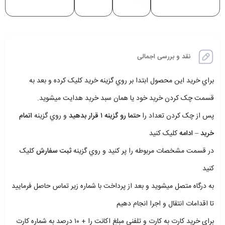
نقد و بررسی اجمالی
براي خريد اين محصول ابتدا بر روي گزينه خريد کليک کرده و بعد به
قسمت چک کردن خريد خود يا همان سبد خريد هدايت ميشويد.
پس از چک کردن تعداد را
حتما رو گزينه ۱ قرار بدهيد
و روي گزينه
اتمام
خريد – ادامه
کليک کنيد
در قسمت مشخصات مربوطه را پر کنيد و روي گزينه
ثبت سفارش
کليک
کنيد
به درگاه متصل ميشويد و بعد از پرداخت با شماره زير تماس حاصل فرماييد
تا اقدامات انتقال و اجرا انجام دهيم
براي خريد کارت به کارت و تلفني مبلغ اکانت را + ۱۰ درصد به شماره کارت