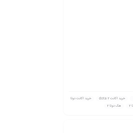
خريد اکانت dota 2
خريد اکانت دوتا
2
هک دوتا 2