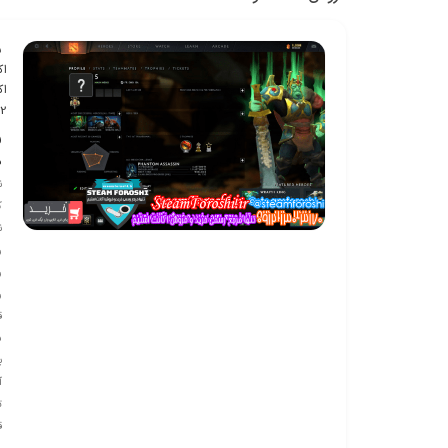
ش
اکا
اک
 2
ف
ف
ن
ک
ن
ر
ر
ر
ق
س
ب
آي
توضي
ق