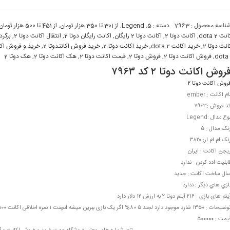
ناسه محصول :
7963
دسته :
5
,
Legend
,
از 301 تا 350 هزار تومان
,
از 451 تا 500 هزار تومان
نت dota 2
,
اکانت دوتا 2
,
اکانت دوتا 2 رايگان
,
اکانت رايگان دوتا 2
,
انتقال اکانت دوتا 2
,
برگرد
انت دوتا 2
,
خريد اکانت dota 2
,
خريد اکانت دوتا 2
,
خريد فروش اکانتدوتا 2
,
خريد و فروش اکان
dota
,
فروش اکانت دوتا 2
,
فروش دوتا 2
,
قيمت اکانت دوتا 2
,
هک اکانت دوتا 2
,
هک دوتا 2
روش اکانت دوتا ۲ کد ۷۹۶۳
روش اکانت دوتا ۲
ام اکانت : ember
د فروش :۷۹۶۳
وع مدال :Legend
نک مدال : ۵
نک ام ام ار: ۳۸۲۰
یجن اکانت : ایران
ابليت ادد کردن : ندارد
ال ساخت اکانت : جدید
ازي هاي ديگر : ندارد
تم هاي بازي : ۲۱۶ آیتم دوتا ۲ به ارزش ۱۲ دلار دارد
حات : ۱۳۵۰ شارد موجود دارد لجند ۵ ۸۰% اگر یک بازی ببرین میشه انچنت ۱ نمره اخلاقی اکانت ۶۵۰۰ لول تراپی ۲۴
یمت : ۵۰۰۰۰۰