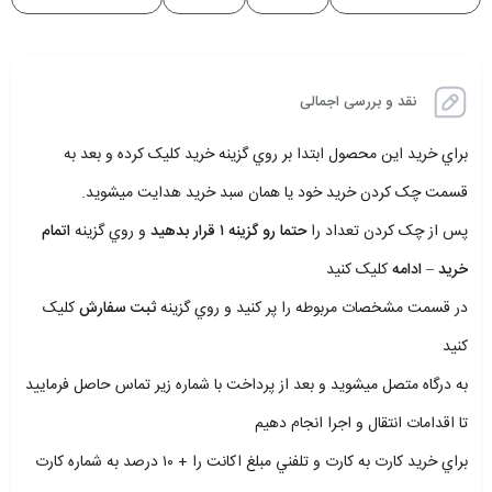
نقد و بررسی اجمالی
براي خريد اين محصول ابتدا بر روي گزينه خريد کليک کرده و بعد به
قسمت چک کردن خريد خود يا همان سبد خريد هدايت ميشويد.
پس از چک کردن تعداد را
حتما رو گزينه ۱ قرار بدهيد
و روي گزينه
اتمام
خريد – ادامه
کليک کنيد
در قسمت مشخصات مربوطه را پر کنيد و روي گزينه
ثبت سفارش
کليک
کنيد
به درگاه متصل ميشويد و بعد از پرداخت با شماره زير تماس حاصل فرماييد
تا اقدامات انتقال و اجرا انجام دهيم
براي خريد کارت به کارت و تلفني مبلغ اکانت را + ۱۰ درصد به شماره کارت