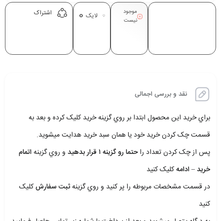
موجود
0
اشتراک
لایک
نیست
نقد و بررسی اجمالی
براي خريد اين محصول ابتدا بر روي گزينه خريد کليک کرده و بعد به
قسمت چک کردن خريد خود يا همان سبد خريد هدايت ميشويد.
پس از چک کردن تعداد را
حتما رو گزينه ۱ قرار بدهيد
و روي گزينه
اتمام
خريد – ادامه
کليک کنيد
در قسمت مشخصات مربوطه را پر کنيد و روي گزينه
ثبت سفارش
کليک
کنيد