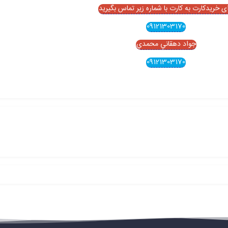
ای خریدکارت به کارت با شماره زیر تماس بگیرید
09121303170
جواد دهقاني محمدي
09121303170