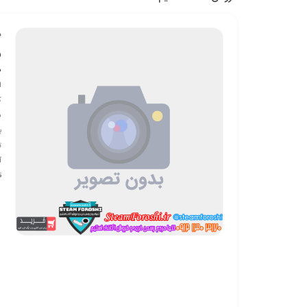
د
ف
ف
ا
ک
س
ب
آرکانا dge
ق