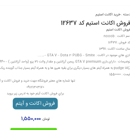
سته :
خرید اکانت استیم
روش اکانت استیم کد 12637
روش اکانت استیم
سم اکانت : nooob
د فروش :12637
ال ساخت اکانت :1398
ازي هاي موجود در اکانت : GTA V – Dota 2- PUBG – Smite – , …..
pu به همراه آیتم های بسیار دیگری برای بقیه هیرو ها و به همراه آیتم بسیار جذاب گوینده ریک و مورتی برای بازی دوتا 2
یمت : 1550000
تنها شماره هاي معتبر فروشگاه جهت خريد و فروش اکانت و آ
09121303170
براي فروش اکانت آيتم خود به ادرس زير برويد
فروش اکانت و آيتم
1,550,000
تومان