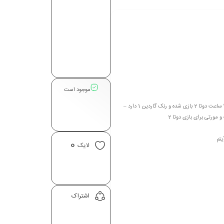
موجود است
توضيحات : دارای بازی GTA V premiuim ریجن آرژانتین و مقدار والت 31 پزو (واحد آرژانتین ) – 940 ساعت دوتا 2 بازی شده و رنک گاردین 1 دارد –
یتم
0
لایک
اشتراک