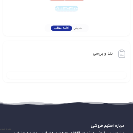
09121303170
نمایش
ادامه مطلب
نقد و بررسی
درباره استیم فروشی
نماد سام