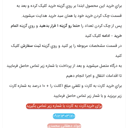
براي خريد اين محصول ابتدا بر روي گزينه خريد کليک کرده و بعد به
قسمت چک کردن خريد خود يا همان سبد خريد هدايت ميشويد.
پس از چک کردن تعداد را
حتما رو گزينه ۱ قرار بدهيد
و روي گزينه
اتمام
خريد – ادامه
کليک کنيد
در قسمت مشخصات مربوطه را پر کنيد و روي گزينه
ثبت سفارش
کليک
کنيد
به درگاه متصل ميشويد و بعد از پرداخت با شماره زير تماس حاصل فرماييد
تا اقدامات انتقال و اجرا انجام دهيم
براي خريد کارت به کارت و تلفني مبلغ اکانت را + ۱۰ درصد به شماره کارت
زير بريزيد و با شمار زير تماس حاصل فرماييد
برای خریدکارت به کارت با شماره زیر تماس بگیرید
09121303170
جواد دهقاني محمدي