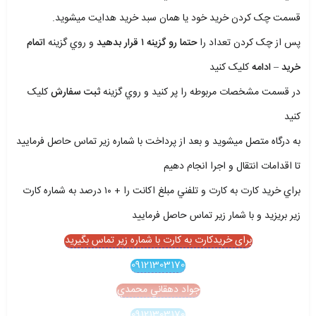
قسمت چک کردن خريد خود يا همان سبد خريد هدايت ميشويد.
پس از چک کردن تعداد را
حتما رو گزينه ۱ قرار بدهيد
و روي گزينه
اتمام
خريد – ادامه
کليک کنيد
در قسمت مشخصات مربوطه را پر کنيد و روي گزينه
ثبت سفارش
کليک
کنيد
به درگاه متصل ميشويد و بعد از پرداخت با شماره زير تماس حاصل فرماييد
تا اقدامات انتقال و اجرا انجام دهيم
براي خريد کارت به کارت و تلفني مبلغ اکانت را + ۱۰ درصد به شماره کارت
زير بريزيد و با شمار زير تماس حاصل فرماييد
برای خریدکارت به کارت با شماره زیر تماس بگیرید
09121303170
جواد دهقاني محمدي
09121303170