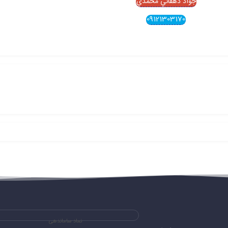
جواد دهقاني محمدي
09121303170
نماد ساماندهی