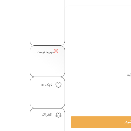
موجود نیست
یتم
0
لایک
اشتراک
ید.