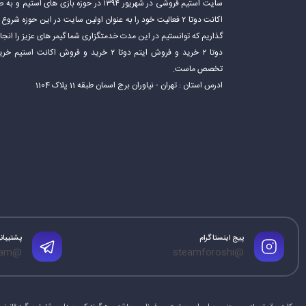
سایت استیم فروشی در شهریور ۱۳۹۴ در حوزه باز
اکانت دوتا ۲ فعالیت خود را به عنوان اولین سایت در این حوزه 
گذاریم که توانستیم در این مدت خدمتگزاری شما گیمر های عزیز را ان
دوتا ۲ خرید و فروش ایتم دوتا ۲ خرید و فروش 
تخصص ماست.
ادرس استان : تهران - نیاوران برج اسمان طبقه 11 پلاک 1104
پیج اینستاگرام
پشتیبانی
@mrtelegram
@steamforoshi