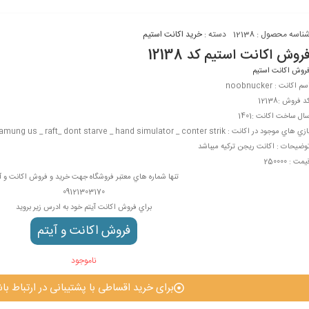
ناسه محصول :
12138
دسته :
خرید اکانت استیم
روش اکانت استیم کد 12138
روش اکانت استیم
سم اکانت : noobnucker
د فروش :12138
ال ساخت اکانت :1401
زي هاي موجود در اکانت : amung us _ raft_ dont starve _ hand simulator _ conter strik
وضيحات : اکانت ریجن ترکیه میباشد
یمت : 250000
تنها شماره هاي معتبر فروشگاه جهت خريد و فروش اکانت و آ
09121303170
براي فروش اکانت آيتم خود به ادرس زير برويد
فروش اکانت و آيتم
ناموجود
برای خرید اقساطی با پشتیبانی در ارتباط باش