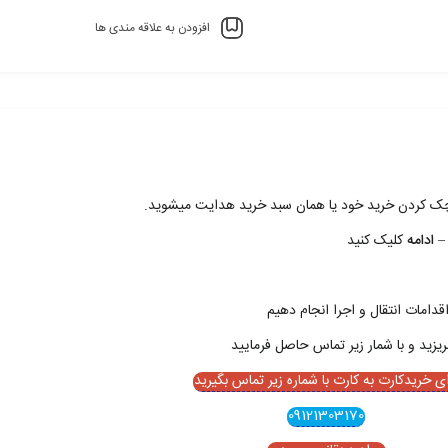
افزودن به علاقه مندی ها
 چک کردن خريد خود يا همان سبد خريد هدايت ميشويد.
– ادامه
کليک کنيد
قدامات انتقال و اجرا انجام دهيم
ای خریدکارت به کارت با شماره زیر تماس بگیرید
09121303170