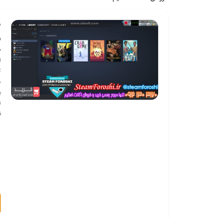
ش
ف
ف
ا
ک
س
با
ت
ق