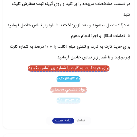
در قسمت مشخصات مربوطه را پر کنيد و روي گزينه
ثبت سفارش
کليک
کنيد
به درگاه متصل ميشويد و بعد از پرداخت با شماره زير تماس حاصل فرماييد
تا اقدامات انتقال و اجرا انجام دهيم
براي خريد کارت به کارت و تلفني مبلغ اکانت را + ۱۰ درصد به شماره کارت
زير بريزيد و با شمار زير تماس حاصل فرماييد
برای خریدکارت به کارت با شماره زیر تماس بگیرید
09121303170
جواد دهقاني محمدي
09121303170
نمایش
ادامه مطلب