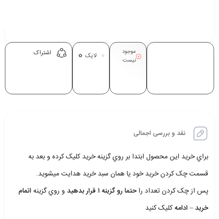
موجود
0
اشتراک
لایک
نیست
نقد و بررسی اجمالی
براي خريد اين محصول ابتدا بر روي گزينه خريد کليک کرده و بعد به
قسمت چک کردن خريد خود يا همان سبد خريد هدايت ميشويد.
پس از چک کردن تعداد را
حتما رو گزينه ۱ قرار بدهيد
و روي گزينه
اتمام
خريد – ادامه
کليک کنيد