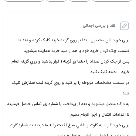
نقد و بررسی اجمالی
براي خريد اين محصول ابتدا بر روي گزينه خريد کليک کرده و بعد به
قسمت چک کردن خريد خود يا همان سبد خريد هدايت ميشويد.
پس از چک کردن تعداد را
حتما رو گزينه ۱ قرار بدهيد
و روي گزينه
اتمام
خريد – ادامه
کليک کنيد
در قسمت مشخصات مربوطه را پر کنيد و روي گزينه
ثبت سفارش
کليک
کنيد
به درگاه متصل ميشويد و بعد از پرداخت با شماره زير تماس حاصل فرماييد
تا اقدامات انتقال و اجرا انجام دهيم
براي خريد کارت به کارت و تلفني مبلغ اکانت را + ۱۰ درصد به شماره کارت