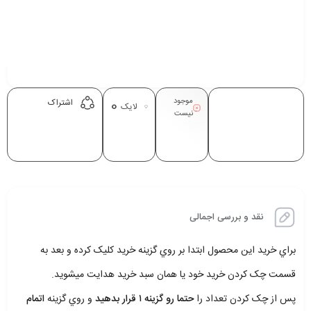
موجود
0
اشتراک
لایک
نیست
نقد و بررسی اجمالی
براي خريد اين محصول ابتدا بر روي گزينه خريد کليک کرده و بعد به
قسمت چک کردن خريد خود يا همان سبد خريد هدايت ميشويد.
پس از چک کردن تعداد را
حتما رو گزينه ۱ قرار بدهيد
و روي گزينه
اتمام