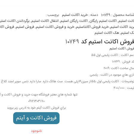
ناسه محصول :
10749
دسته :
خرید اکانت استیم
برچسب :
انت استیم
,
اکانت استیم رايگان
,
اکانت رايگان استیم
,
انتقال اکانت استیم
,
برگرداندن اکانت استی
يد اکانت استیم
,
خريد فروش اکانتاستیم
,
خريد و فروش اکانت استیم
,
فروش استیم
,
فروش اکا
 استیم
,
هک اکانت استیم
روش اکانت استیم کد
۱۰۷۴۹
روش اکانت استیم
سم اکانت : اکانت پابجی لول ۵۵
د فروش : ۱۰۷۴۹
ال ساخت اکانت :۲۰۱۹
ازي هاي موجود در اکانت : پابجی
ضيحات : اکانت پابجی لول ۵۵٫از سیزن۱۴پلی هست. ست هالک داره. سارا داره. دنس سوپر لجند کلاغ داره. شمشیر جدید یخی داره
یمت : ۴۰۰/۰۰۰
تنها شماره هاي معتبر فروشگاه جهت خريد و فروش اکانت و آ
۰۹۱۲۱۳۰۳۱۷۰
براي فروش اکانت آيتم خود به ادرس زير برويد
فروش اکانت و آيتم
ناموجود