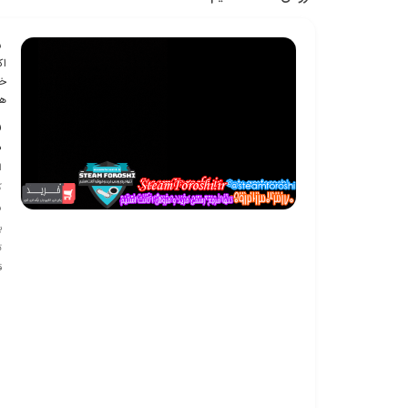
ش
اک
خر
هک
ف
ف
ا
ک
س
ب
تو
ق