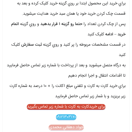
براي خريد اين محصول ابتدا بر روي گزينه خريد کليک کرده و بعد به
قسمت چک کردن خريد خود يا همان سبد خريد هدايت ميشويد.
پس از چک کردن تعداد را
حتما رو گزينه ۱ قرار بدهيد
و روي گزينه
اتمام
خريد – ادامه
کليک کنيد
در قسمت مشخصات مربوطه را پر کنيد و روي گزينه
ثبت سفارش
کليک
کنيد
به درگاه متصل ميشويد و بعد از پرداخت با شماره زير تماس حاصل فرماييد
تا اقدامات انتقال و اجرا انجام دهيم
براي خريد کارت به کارت و تلفني مبلغ اکانت را + ۱۰ درصد به شماره کارت
زير بريزيد و با شمار زير تماس حاصل فرماييد
برای خریدکارت به کارت با شماره زیر تماس بگیرید
۰۹۱۲۱۳۰۳۱۷۰
جواد دهقاني محمدي