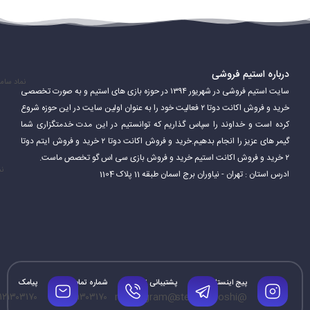
درباره استیم فروشی
نماد سام
سایت استیم فروشی در شهریور ۱۳۹۴ در حوزه بازی های استیم و به صورت تخصصی
خرید و فروش اکانت دوتا ۲ فعالیت خود را به عنوان اولین سایت در این حوزه شروع
کرده است و خداوند را سپاس گذاریم که توانستیم در این مدت خدمتگزاری شما
Steam همچنین قابلیت‌های اضافی ارائه می‌دهد که به بازیکنان امکان
گیمر های عزیز را انجام بدهیم.خرید و فروش اکانت دوتا ۲ خرید و فروش ایتم دوتا
می‌دهد از آن لذت ببرند. این شامل سابقه بازی، برنامه و نمایه بازیکنان و
۲ خرید و فروش اکانت استیم خرید و فروش بازی سی اس گو تخصص ماست.
نم
ادرس استان : تهران - نیاوران برج اسمان طبقه 11 پلاک 1104
همچنین برتری‌هایی است که در بازی‌ها کسب کرده‌اند. Steam نیز به
بازیکنان امکان می‌دهد محتواها و مودهای ایجاد شده توسط جامعه را
نصب کرده و بازی را به سبک دلخواه خود تغییر دهند.
پیج اینستاگرام
پشتیبانی تلگرام
شماره تماس
پیامک
۱۲۱۳۰۳۱۷۰
۰۹۱۲۱۳۰۳۱۷۰
@mrtelegram
@steamforoshi