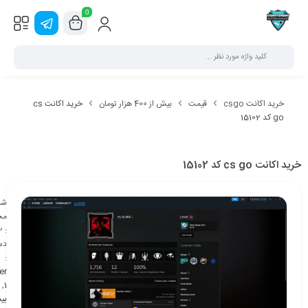
0
خرید اکانت csgo
قیمت
بیش از 400 هزار تومان
خرید اکانت cs
go کد 15102
خرید اکانت cs go کد 15102
شن
مح
2
:
دس
:
er
,
1
بی