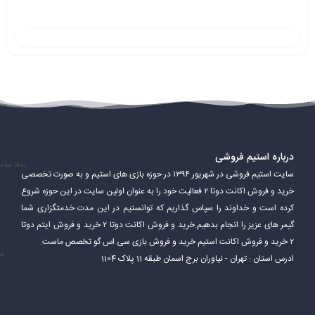
درباره استیم فروشی
نماد سام
سایت استیم فروشی در شهریور ۱۳۹۴ در حوزه بازی های استیم و به صورت تخصصی
خرید و فروش اکانت دوتا ۲ فعالیت خود را به عنوان اولین سایت در این حوزه شروع
کرده است و خداوند را سپاس گذاریم که توانستیم در این مدت خدمتگزاری شما
Steam همچنین قابلیت‌های اضافی ارائه می‌دهد که به بازیکنان امکان
گیمر های عزیز را انجام بدهیم.خرید و فروش اکانت دوتا ۲ خرید و فروش ایتم دوتا
می‌دهد از آن لذت ببرند. این شامل سابقه بازی، برنامه و نمایه بازیکنان و
۲ خرید و فروش اکانت استیم خرید و فروش بازی سی اس گو تخصص ماست.
نم
ادرس استان : تهران - نیاوران برج اسمان طبقه 11 پلاک 1104
همچنین برتری‌هایی است که در بازی‌ها کسب کرده‌اند. Steam نیز به
بازیکنان امکان می‌دهد محتواها و مودهای ایجاد شده توسط جامعه را
نصب کرده و بازی را به سبک دلخواه خود تغییر دهند.