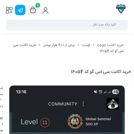
0
خرید اکانت csgo
قیمت
بیش از 400 هزار تومان
خرید اکانت سی
اس گو کد 16054
خرید اکانت سی اس گو کد 16054
شن
مح
4
:
دس
:
er
,
1
بی