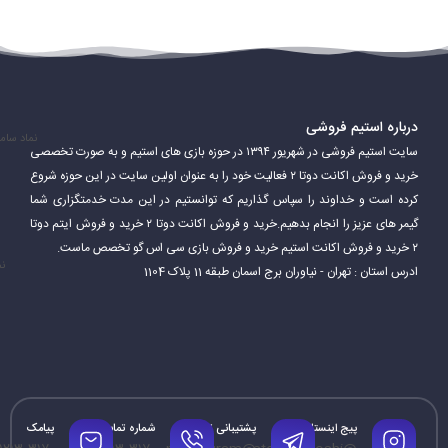
درباره استیم فروشی
Steam همچنین قابلیت‌های اضافی ارائه می‌دهد که به بازیکنان امکان
نماد سام
سایت استیم فروشی در شهریور ۱۳۹۴ در حوزه بازی های استیم و به صورت تخصصی
می‌دهد از آن لذت ببرند. این شامل سابقه بازی، برنامه و نمایه بازیکنان و
خرید و فروش اکانت دوتا ۲ فعالیت خود را به عنوان اولین سایت در این حوزه شروع
کرده است و خداوند را سپاس گذاریم که توانستیم در این مدت خدمتگزاری شما
همچنین برتری‌هایی است که در بازی‌ها کسب کرده‌اند. Steam نیز به
گیمر های عزیز را انجام بدهیم.خرید و فروش اکانت دوتا ۲ خرید و فروش ایتم دوتا
بازیکنان امکان می‌دهد محتواها و مودهای ایجاد شده توسط جامعه را
۲ خرید و فروش اکانت استیم خرید و فروش بازی سی اس گو تخصص ماست.
نم
ادرس استان : تهران - نیاوران برج اسمان طبقه 11 پلاک 1104
نصب کرده و بازی را به سبک دلخواه خود تغییر دهند.
پیج اینستاگرام
پشتیبانی تلگرام
شماره تماس
پیامک