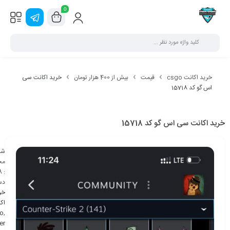
0
خرید اکانت csgo
قیمت
بیش از 400 هزار تومان
خرید اکانت سی
اس گو کد 15718
خرید اکانت سی اس گو کد 15718
شن
مح
8
:
دس
خر
اک
o
,
er