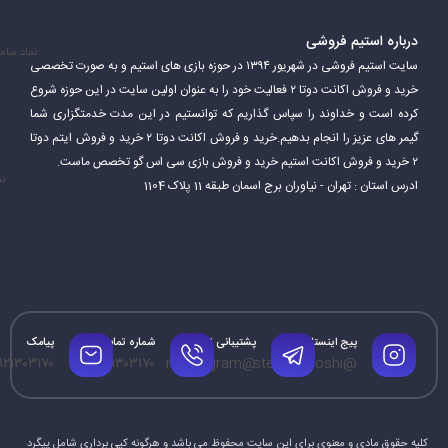
بازیکنان باید از توانایی‌های قهرمانان خود برای پیروزی در بازی استفاده
کنند.
درباره استیم فروشی
نماد سام
سایت استیم فروشی در شهریور ۱۳۹۴ در حوزه بازی های استیم و به صورت تخصصی
دوتا 2 یک بازی بسیار پیچیده و عمیق است. بازیکنان باید مهارت‌های
خرید و فروش اکانت دوتا ۲ فعالیت خود را به عنوان اولین سایت در این حوزه شروع
مختلفی مانند هدف‌گیری، کار تیمی، استراتژی و مدیریت منابع را برای
کرده است و خداوند را سپاس گذاریم که توانستیم در این مدت خدمتگزاری شما
گیمر های عزیز را انجام بدهیم.خرید و فروش اکانت دوتا ۲ خرید و فروش ایتم دوتا
موفقیت در بازی تقویت کنند.
۲ خرید و فروش اکانت استیم خرید و فروش بازی سی اس گو تخصص ماست.
نم
ادرس استان : تهران - نیاوران برج اسمان طبقه 11 پلاک 1104
پیج اینستاگرام
پشتیبانی تلگرام
شماره تماس
پیامک
۱۲۱۳۰۳۱۷۰
۰۹۱۲۱۳۰۳۱۷۰
@mrtelegram
@steamforoshi
کلیه حقوق مادی و معنوی برای این سایت محفوظ می باشد و هرگونه کپی برداری شامل پیگرد