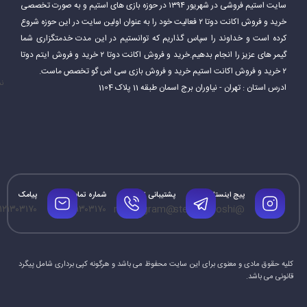
سایت استیم فروشی در شهریور ۱۳۹۴ در حوزه بازی های استیم و به صورت تخصصی
دوتا 2 یک بازی بسیار پیچیده و عمیق است. بازیکنان باید مهارت‌های
خرید و فروش اکانت دوتا ۲ فعالیت خود را به عنوان اولین سایت در این حوزه شروع
مختلفی مانند هدف‌گیری، کار تیمی، استراتژی و مدیریت منابع را برای
کرده است و خداوند را سپاس گذاریم که توانستیم در این مدت خدمتگزاری شما
گیمر های عزیز را انجام بدهیم.خرید و فروش اکانت دوتا ۲ خرید و فروش ایتم دوتا
موفقیت در بازی تقویت کنند.
۲ خرید و فروش اکانت استیم خرید و فروش بازی سی اس گو تخصص ماست.
نم
ادرس استان : تهران - نیاوران برج اسمان طبقه 11 پلاک 1104
پیج اینستاگرام
پشتیبانی تلگرام
شماره تماس
پیامک
۱۲۱۳۰۳۱۷۰
۰۹۱۲۱۳۰۳۱۷۰
@mrtelegram
@steamforoshi
کلیه حقوق مادی و معنوی برای این سایت محفوظ می باشد و هرگونه کپی برداری شامل پیگرد
قانونی می باشد.
محبوبیت اکانت دوتا 2