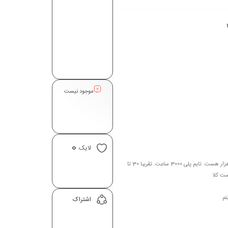
موجود نیست
0
لایک
توضيحات : لول اکانت 72 هست از این بابت خیالتون راحت که نیو اکانت نیست. کانداکت سامریش 11 هزار هست. تایم پلی 3000 ساعت. تقریبا 30 تا
ست کلا
تم
اشتراک