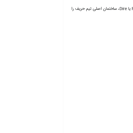
در دوتا 2، دو تیم پنج نفره با یکدیگر رقابت می‌کنند. یک تیم به عنوان Radiant و تیم دیگر به عنوان Dire شناخته می‌شوند. هدف بازی این است که تیم Radiant یا Dire، ساختمان اصلی تیم حریف را