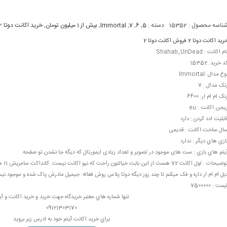
ناسه محصول :
15352
دسته :
5
,
6
,
7
,
Immortal
,
بیش از 1 میلیون تومان
,
خرید اکانت دوتا 2
رید اکانت دوتا 2
فروش اکانت دوتا 2
ام اکانت : Shahab_UnDead
د خرید :15352
وع مدال :Immortal
نک مدال : 7
نک ام ام ار: 6400
یجن اکانت : eu
ابليت ادد کردن : دارد
ال ساخت اکانت : قدیمی
ازي هاي ديگر : ندارد
يتم هاي بازي : ست های موجود در تصویر و تعداد زیادی ایمورتال که دیگه جا نشدن تو صفحه.
بل ام ام ار داره و فک میکنم تا چند روز دیگه دوتا پلاس روش فعاله. جیمیل مادرش پاک شده و موجود نی
یمت : 7500000
تنها شماره هاي معتبر خریدگاه جهت خريد و خرید اکانت و آی
09121303170
براي خرید اکانت آيتم خود به ادرس زير برويد