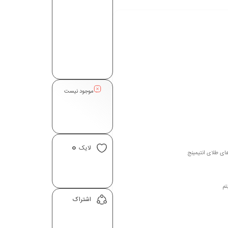
موجود نیست
0
لایک
تم
اشتراک