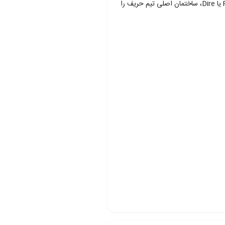
در دوتا 2، دو تیم پنج نفره با یکدیگر رقابت می‌کنند. یک تیم به عنوان Radiant و تیم دیگر به عنوان Dire شناخته می‌شوند. هدف بازی این است که تیم Radiant یا Dire، ساختمان اصلی تیم حریف را