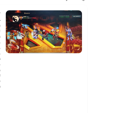
ش
خ
ن
ک
ن
ر
ر
ر
ق
س
ب
آيت
ت
ق