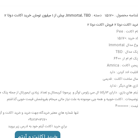
ناسه محصول :
15170
دسته :
TBD
,
Immortal
,
بیش از 1 میلیون تومان
,
خرید اکانت دوتا 2
رید اکانت دوتا 2
فروش اکانت دوتا 2
ام اکانت : Pee
د خرید :15170
وع مدال :Immortal
نک مدال : TBD
نک ام ام ار: 6400
یجن اکانت : Amrica
ابليت ادد کردن : دارد
ال ساخت اکانت : قدیمی
ازي هاي ديگر : ندارد
م هاي بازي : دارای 3ارکانا ال سی زئوس اوگر و. پرسونا کریستال و تعداد زیادی ایمورتال از جمله پتک های طلای انتیمینج
وضيحات : اکانت خوبیه و همه چی موجوده به علت نیاز مالی میخام بفروشمش قیمت خوبی گذاشتم
یمت : 40000000
تنها شماره هاي معتبر خریدگاه جهت خريد و خرید اکانت و آی
09121303170
براي خرید اکانت آيتم خود به ادرس زير برويد
خرید اکانت و آيتم