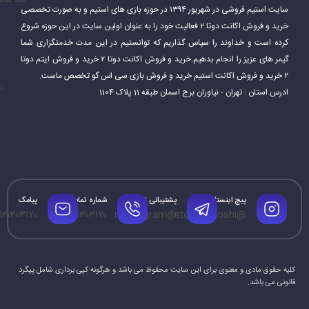
نماد سام
سایت استیم فروشی در شهریور ۱۳۹۴ در حوزه بازی های استیم و به صورت تخصصی
دوتا 2 یک بازی بسیار پیچیده و عمیق است. بازیکنان باید مهارت‌های
خرید و فروش اکانت دوتا ۲ فعالیت خود را به عنوان اولین سایت در این حوزه شروع
مختلفی مانند هدف‌گیری، کار تیمی، استراتژی و مدیریت منابع را برای
کرده است و خداوند را سپاس گذاریم که توانستیم در این مدت خدمتگزاری شما
گیمر های عزیز را انجام بدهیم.خرید و فروش اکانت دوتا ۲ خرید و فروش ایتم دوتا
موفقیت در بازی تقویت کنند.
۲ خرید و فروش اکانت استیم خرید و فروش بازی سی اس گو تخصص ماست.
نم
ادرس استان : تهران - نیاوران برج اسمان طبقه 11 پلاک 1104
پیج اینستاگرام
پشتیبانی تلگرام
شماره تماس
پیامک
۱۲۱۳۰۳۱۷۰
۰۹۱۲۱۳۰۳۱۷۰
@mrtelegram
@steamforoshi
کلیه حقوق مادی و معنوی برای این سایت محفوظ می باشد و هرگونه کپی برداری شامل پیگرد
قانونی می باشد.
محبوبیت اکانت دوتا 2