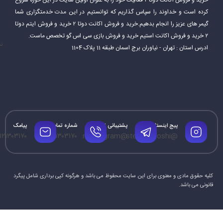
خرید و فروش اکانت دوتا ۲ فعالیت خود را به عنوان اولین سایت در این حوزه شروع
مختلفی مانند هدف‌گیری، کار تیمی، استراتژی و مدیریت منابع را برای
کرده است و خداوند را سپاس گذاریم که توانستیم در این مدت خدمتگزاری شما
گیمر های عزیز را انجام بدهیم.خرید و فروش اکانت دوتا ۲ خرید و فروش ایتم دوتا
موفقیت در بازی تقویت کنند.
۲ خرید و فروش اکانت استیم خرید و فروش بازی سی اس گو تخصص ماست.
نم
ادرس استان : تهران - نیاوران برج اسمان طبقه 11 پلاک 1104
پیج اینستاگرام
پشتیبانی تلگرام
شماره تماس
پیامک
۱۲۱۳۰۳۱۷۰
۰۹۱۲۱۳۰۳۱۷۰
@mrtelegram
@steamforoshi
کلیه حقوق مادی و معنوی برای این سایت محفوظ می باشد و هرگونه کپی برداری شامل پیگرد
قانونی می باشد.
محبوبیت اکانت دوتا 2
دوتا 2 یکی از محبوب‌ترین بازی‌های آنلاین چندنفره در جهان است. این