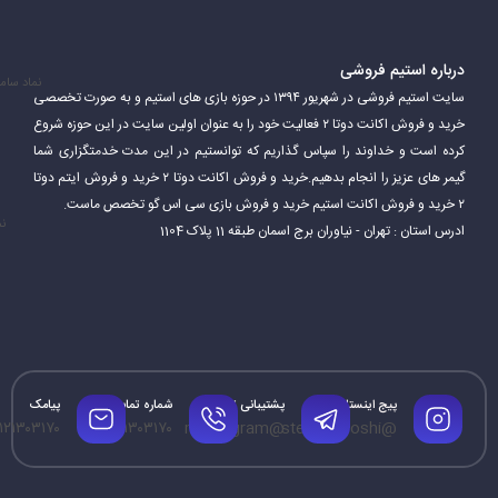
بازیکنان باید از توانایی‌های قهرمانان خود برای پیروزی در بازی استفاده
کنند.
درباره استیم فروشی
نماد سام
سایت استیم فروشی در شهریور ۱۳۹۴ در حوزه بازی های استیم و به صورت تخصصی
دوتا 2 یک بازی بسیار پیچیده و عمیق است. بازیکنان باید مهارت‌های
خرید و فروش اکانت دوتا ۲ فعالیت خود را به عنوان اولین سایت در این حوزه شروع
مختلفی مانند هدف‌گیری، کار تیمی، استراتژی و مدیریت منابع را برای
کرده است و خداوند را سپاس گذاریم که توانستیم در این مدت خدمتگزاری شما
گیمر های عزیز را انجام بدهیم.خرید و فروش اکانت دوتا ۲ خرید و فروش ایتم دوتا
موفقیت در بازی تقویت کنند.
۲ خرید و فروش اکانت استیم خرید و فروش بازی سی اس گو تخصص ماست.
نم
ادرس استان : تهران - نیاوران برج اسمان طبقه 11 پلاک 1104
پیج اینستاگرام
پشتیبانی تلگرام
شماره تماس
پیامک
۱۲۱۳۰۳۱۷۰
۰۹۱۲۱۳۰۳۱۷۰
@mrtelegram
@steamforoshi