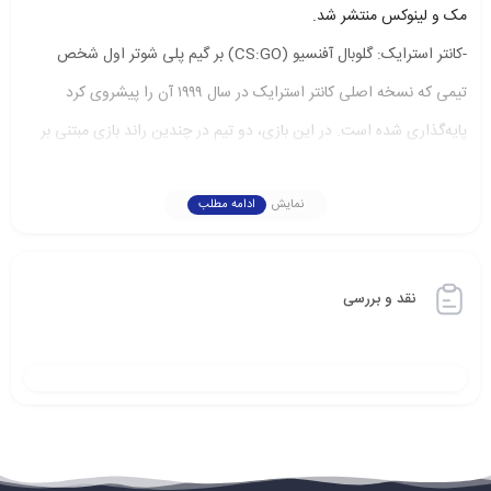
مک و لینوکس منتشر شد.
-کانتر استرایک: گلوبال آفنسیو (CS:GO) بر گیم پلی شوتر اول شخص
تیمی که نسخه اصلی کانتر استرایک در سال ۱۹۹۹ آن را پیشروی کرد
پایه‌گذاری شده است. در این بازی، دو تیم در چندین راند بازی‌ مبتنی بر
اهداف به قصد پیروزی در تعداد مشخصی راند به رقابت می‌پردازند.
نمایش
ادامه مطلب
CSGO شامل نقشه‌ها، شخصیت‌ها و اسلحه‌های جدیدی است و
نسخه‌های به‌روز شده نقشه‌های کلاسیک کانتر استرایک مانند Dust،
Inferno، Nuke، Train و غیره را ارائه می‌دهد. علاوه بر این،CSGO
نقد و بررسی
حالت‌های بازی جدیدی مانند Arms Race، Flying Scoutsman و
Wingman را معرفی کرده است و دارای مسابقات آنلاین و گروه‌های
مهارت رقابتی است.
راهنمای خرید
براي خريد اين محصول ابتدا بر روي گزينه خريد کليک کرده و بعد به