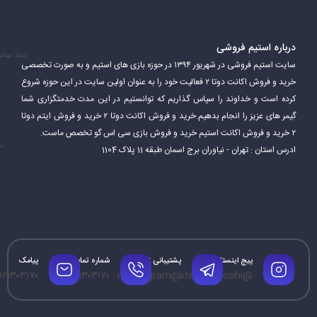
قسمت چک کردن خريد خود يا همان سبد خريد هدايت می‌شوید.
پس از چک کردن تعداد را
حتماً رو گزينه
۱
قرار بدهيد
و روي گزينه
اتمام
درباره استیم فروشی
نماد سام
خريد
–
ادامه
کليک کنيد
سایت استیم فروشی در شهریور ۱۳۹۴ در حوزه بازی های استیم و به صورت تخصصی
خرید و فروش اکانت دوتا ۲ فعالیت خود را به عنوان اولین سایت در این حوزه شروع
در قسمت مشخصات مربوطه را پر کنيد و روي گزينه
ثبت سفارش
کليک
کرده است و خداوند را سپاس گذاریم که توانستیم در این مدت خدمتگزاری شما
کنيد
گیمر های عزیز را انجام بدهیم.خرید و فروش اکانت دوتا ۲ خرید و فروش ایتم دوتا
۲ خرید و فروش اکانت استیم خرید و فروش بازی سی اس گو تخصص ماست.
به درگاه متصل می‌شوید و بعد از پرداخت با شماره زير تماس حاصل
نم
ادرس استان : تهران - نیاوران برج اسمان طبقه 11 پلاک 1104
فرماييد تا اقدامات انتقال و اجرا انجام دهيم
براي خريد کارت به کارت و تلفني مبلغ اکانت را + ۱۰ درصد به شماره کارت
زير بريزيد و با شمار زير تماس حاصل فرماييد
برای خریدکارت به کارت با شماره زیر تماس بگیرید
09121303170
پیج اینستاگرام
پشتیبانی تلگرام
شماره تماس
پیامک
۱۲۱۳۰۳۱۷۰
۰۹۱۲۱۳۰۳۱۷۰
@mrtelegram
@steamforoshi
جواد دهقاني محمدي
09121303170