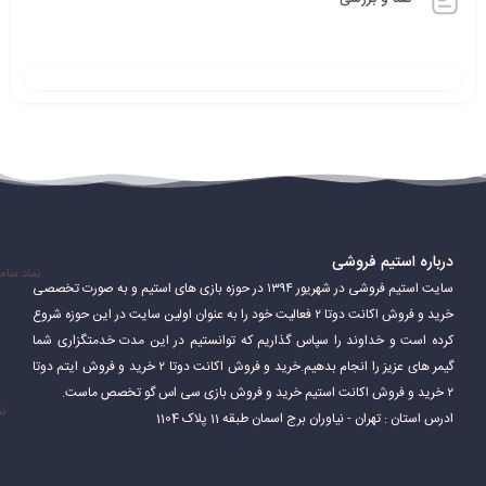
درباره استیم فروشی
Steam همچنین قابلیت‌های اضافی ارائه می‌دهد که به بازیکنان امکان
نماد سام
سایت استیم فروشی در شهریور ۱۳۹۴ در حوزه بازی های استیم و به صورت تخصصی
می‌دهد از آن لذت ببرند. این شامل سابقه بازی، برنامه و نمایه بازیکنان و
خرید و فروش اکانت دوتا ۲ فعالیت خود را به عنوان اولین سایت در این حوزه شروع
کرده است و خداوند را سپاس گذاریم که توانستیم در این مدت خدمتگزاری شما
همچنین برتری‌هایی است که در بازی‌ها کسب کرده‌اند. Steam نیز به
گیمر های عزیز را انجام بدهیم.خرید و فروش اکانت دوتا ۲ خرید و فروش ایتم دوتا
بازیکنان امکان می‌دهد محتواها و مودهای ایجاد شده توسط جامعه را
۲ خرید و فروش اکانت استیم خرید و فروش بازی سی اس گو تخصص ماست.
نم
ادرس استان : تهران - نیاوران برج اسمان طبقه 11 پلاک 1104
نصب کرده و بازی را به سبک دلخواه خود تغییر دهند.