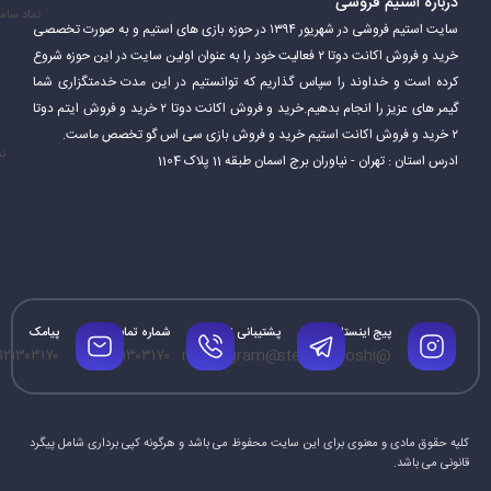
درباره استیم فروشی
نماد سام
سایت استیم فروشی در شهریور ۱۳۹۴ در حوزه بازی های استیم و به صورت تخصصی
خرید و فروش اکانت دوتا ۲ فعالیت خود را به عنوان اولین سایت در این حوزه شروع
کرده است و خداوند را سپاس گذاریم که توانستیم در این مدت خدمتگزاری شما
Steam همچنین قابلیت‌های اضافی ارائه می‌دهد که به بازیکنان امکان
گیمر های عزیز را انجام بدهیم.خرید و فروش اکانت دوتا ۲ خرید و فروش ایتم دوتا
می‌دهد از آن لذت ببرند. این شامل سابقه بازی، برنامه و نمایه بازیکنان و
۲ خرید و فروش اکانت استیم خرید و فروش بازی سی اس گو تخصص ماست.
نم
ادرس استان : تهران - نیاوران برج اسمان طبقه 11 پلاک 1104
همچنین برتری‌هایی است که در بازی‌ها کسب کرده‌اند. Steam نیز به
بازیکنان امکان می‌دهد محتواها و مودهای ایجاد شده توسط جامعه را
نصب کرده و بازی را به سبک دلخواه خود تغییر دهند.
پیج اینستاگرام
پشتیبانی تلگرام
شماره تماس
پیامک
۱۲۱۳۰۳۱۷۰
۰۹۱۲۱۳۰۳۱۷۰
@mrtelegram
@steamforoshi
کلیه حقوق مادی و معنوی برای این سایت محفوظ می باشد و هرگونه کپی برداری شامل پیگرد
قانونی می باشد.