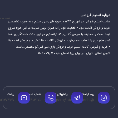
درباره استیم فروشی
نماد سام
سایت استیم فروشی در شهریور ۱۳۹۴ در حوزه بازی های استیم و به صورت تخصصی
خرید و فروش اکانت دوتا ۲ فعالیت خود را به عنوان اولین سایت در این حوزه شروع
کرده است و خداوند را سپاس گذاریم که توانستیم در این مدت خدمتگزاری شما
Steam همچنین قابلیت‌های اضافی ارائه می‌دهد که به بازیکنان امکان
گیمر های عزیز را انجام بدهیم.خرید و فروش اکانت دوتا ۲ خرید و فروش ایتم دوتا
می‌دهد از آن لذت ببرند. این شامل سابقه بازی، برنامه و نمایه بازیکنان و
۲ خرید و فروش اکانت استیم خرید و فروش بازی سی اس گو تخصص ماست.
نم
ادرس استان : تهران - نیاوران برج اسمان طبقه 11 پلاک 1104
همچنین برتری‌هایی است که در بازی‌ها کسب کرده‌اند. Steam نیز به
بازیکنان امکان می‌دهد محتواها و مودهای ایجاد شده توسط جامعه را
نصب کرده و بازی را به سبک دلخواه خود تغییر دهند.
پیج اینستاگرام
پشتیبانی تلگرام
شماره تماس
پیامک
۱۲۱۳۰۳۱۷۰
۰۹۱۲۱۳۰۳۱۷۰
@mrtelegram
@steamforoshi