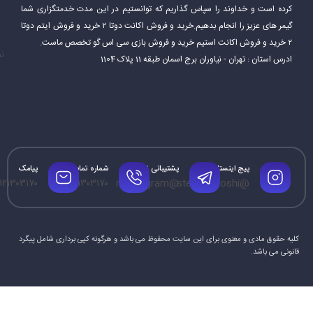
کرده است و خداوند را سپاس گذاریم که توانستیم در این مدت خدمتگزاری شما
Steam همچنین قابلیت‌های اضافی ارائه می‌دهد که به بازیکنان امکان
گیمر های عزیز را انجام بدهیم.خرید و فروش اکانت دوتا ۲ خرید و فروش ایتم دوتا
می‌دهد از آن لذت ببرند. این شامل سابقه بازی، برنامه و نمایه بازیکنان و
۲ خرید و فروش اکانت استیم خرید و فروش بازی سی اس گو تخصص ماست.
نم
ادرس استان : تهران - نیاوران برج اسمان طبقه 11 پلاک 1104
همچنین برتری‌هایی است که در بازی‌ها کسب کرده‌اند. Steam نیز به
بازیکنان امکان می‌دهد محتواها و مودهای ایجاد شده توسط جامعه را
نصب کرده و بازی را به سبک دلخواه خود تغییر دهند.
پیج اینستاگرام
پشتیبانی تلگرام
شماره تماس
پیامک
۱۲۱۳۰۳۱۷۰
۰۹۱۲۱۳۰۳۱۷۰
@mrtelegram
@steamforoshi
کلیه حقوق مادی و معنوی برای این سایت محفوظ می باشد و هرگونه کپی برداری شامل پیگرد
قانونی می باشد.