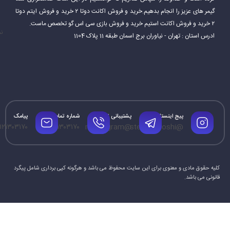
Steam همچنین قابلیت‌های اضافی ارائه می‌دهد که به بازیکنان امکان
گیمر های عزیز را انجام بدهیم.خرید و فروش اکانت دوتا ۲ خرید و فروش ایتم دوتا
می‌دهد از آن لذت ببرند. این شامل سابقه بازی، برنامه و نمایه بازیکنان و
۲ خرید و فروش اکانت استیم خرید و فروش بازی سی اس گو تخصص ماست.
نم
ادرس استان : تهران - نیاوران برج اسمان طبقه 11 پلاک 1104
همچنین برتری‌هایی است که در بازی‌ها کسب کرده‌اند. Steam نیز به
بازیکنان امکان می‌دهد محتواها و مودهای ایجاد شده توسط جامعه را
نصب کرده و بازی را به سبک دلخواه خود تغییر دهند.
پیج اینستاگرام
پشتیبانی تلگرام
شماره تماس
پیامک
۱۲۱۳۰۳۱۷۰
۰۹۱۲۱۳۰۳۱۷۰
@mrtelegram
@steamforoshi
کلیه حقوق مادی و معنوی برای این سایت محفوظ می باشد و هرگونه کپی برداری شامل پیگرد
قانونی می باشد.
Steam در طول سال‌ها به یکی از محبوب‌ترین پلتفرم‌های بازی‌های