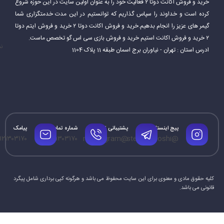
خرید و فروش اکانت دوتا ۲ فعالیت خود را به عنوان اولین سایت در این حوزه شروع
کرده است و خداوند را سپاس گذاریم که توانستیم در این مدت خدمتگزاری شما
Steam همچنین قابلیت‌های اضافی ارائه می‌دهد که به بازیکنان امکان
گیمر های عزیز را انجام بدهیم.خرید و فروش اکانت دوتا ۲ خرید و فروش ایتم دوتا
می‌دهد از آن لذت ببرند. این شامل سابقه بازی، برنامه و نمایه بازیکنان و
۲ خرید و فروش اکانت استیم خرید و فروش بازی سی اس گو تخصص ماست.
نم
ادرس استان : تهران - نیاوران برج اسمان طبقه 11 پلاک 1104
همچنین برتری‌هایی است که در بازی‌ها کسب کرده‌اند. Steam نیز به
بازیکنان امکان می‌دهد محتواها و مودهای ایجاد شده توسط جامعه را
نصب کرده و بازی را به سبک دلخواه خود تغییر دهند.
پیج اینستاگرام
پشتیبانی تلگرام
شماره تماس
پیامک
۱۲۱۳۰۳۱۷۰
۰۹۱۲۱۳۰۳۱۷۰
@mrtelegram
@steamforoshi
کلیه حقوق مادی و معنوی برای این سایت محفوظ می باشد و هرگونه کپی برداری شامل پیگرد
قانونی می باشد.