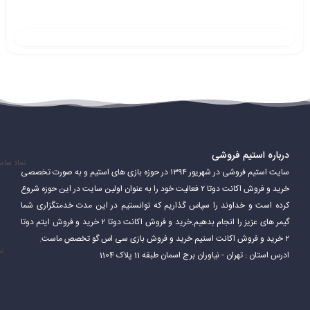
درباره استیم فروشی
نماد سام
سایت استیم فروشی در شهریور ۱۳۹۴ در حوزه بازی های استیم و به صورت تخصصی
خرید و فروش اکانت دوتا ۲ فعالیت خود را به عنوان اولین سایت در این حوزه شروع
کرده است و خداوند را سپاس گذاریم که توانستیم در این مدت خدمتگزاری شما
Steam همچنین قابلیت‌های اضافی ارائه می‌دهد که به بازیکنان امکان
گیمر های عزیز را انجام بدهیم.خرید و فروش اکانت دوتا ۲ خرید و فروش ایتم دوتا
می‌دهد از آن لذت ببرند. این شامل سابقه بازی، برنامه و نمایه بازیکنان و
۲ خرید و فروش اکانت استیم خرید و فروش بازی سی اس گو تخصص ماست.
نم
ادرس استان : تهران - نیاوران برج اسمان طبقه 11 پلاک 1104
همچنین برتری‌هایی است که در بازی‌ها کسب کرده‌اند. Steam نیز به
بازیکنان امکان می‌دهد محتواها و مودهای ایجاد شده توسط جامعه را
نصب کرده و بازی را به سبک دلخواه خود تغییر دهند.