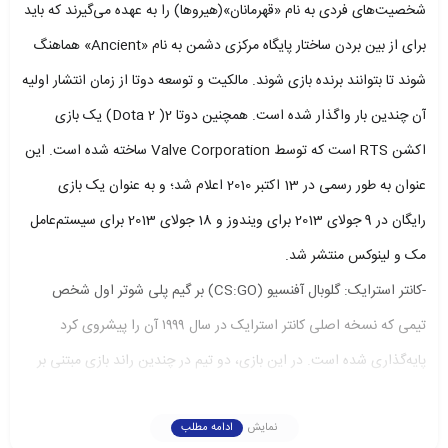
شخصیت‌های فردی به نام «قهرمانان»(هیروها) را به عهده می‌گیرند که باید
برای از بین بردن ساختار پایگاه مرکزی دشمن به نام «Ancient» هماهنگ
شوند تا بتوانند برنده بازی شوند. مالکیت و توسعه دوتا از زمان انتشار اولیه
آن چندین بار واگذار شده است. همچنین دوتا 2( Dota 2) یک بازی
اکشن RTS است که توسط Valve Corporation ساخته شده است. این
عنوان به طور رسمی در 13 اکتبر 2010 اعلام شد؛ و به عنوان یک بازی
رایگان در 9 جولای 2013 برای ویندوز و 18 جولای 2013 برای سیستم‌عامل
مک و لینوکس منتشر شد.
-کانتر استرایک: گلوبال آفنسیو (CS:GO) بر گیم پلی شوتر اول شخص
تیمی که نسخه اصلی کانتر استرایک در سال ۱۹۹۹ آن را پیشروی کرد
پایه‌گذاری شده است. در این بازی، دو تیم در چندین راند بازی‌ مبتنی بر
اهداف به قصد پیروزی در تعداد مشخصی راند به رقابت می‌پردازند.
نمایش
ادامه مطلب
CSGO شامل نقشه‌ها، شخصیت‌ها و اسلحه‌های جدیدی است و