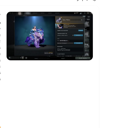
ش
خ
2 خری
اس
ک
ن
ا
ن
ت
ق
ق