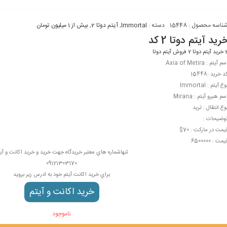
ناسه محصول :
15448
دسته :
Immortal
,
آیتم دوتا 2
,
بیش از 1 میلیون تومان
رید آیتم دوتا 2 کد
د آيتم دوتا
2 فروش آيتم دوتا
م آیتم : Axia of Metira
د خرید :15448
وع آيتم : Immortal
سم هيرو آيتم : Mirana
وع انتقال : ترید
وضيحات :
یمت در مارکت : 70$
یمت : 6500000
تنهاشماره هاي معتبر خریدگاه جهت خريد و خرید اکانت و آی
09121303170
براي خرید اکانت آيتم خود به ادرس زير برويد
خرید اکانت و آيتم
ناموجود