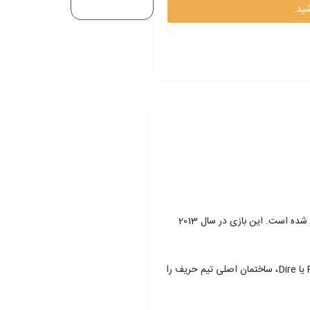
ید.
اکانت دوتا 2 (Dota 2) یک بازی آنلاین چندنفره در سبک استراتژی و نقش‌آفرینی در زمان واقعی (MOBA) است که توسط شرکت ولو (Valve) توسعه و منتشر شده است. این بازی در سال 2013
در دوتا 2، دو تیم پنج نفره با یکدیگر رقابت می‌کنند. یک تیم به عنوان Radiant و تیم دیگر به عنوان Dire شناخته می‌شوند. هدف بازی این است که تیم Radiant یا Dire، ساختمان اصلی تیم حریف را